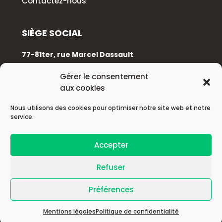
Contactez-nous
SIÈGE SOCIAL
77-81ter, rue Marcel Dassault
92100 Boulogne-Billancourt
Gérer le consentement
aux cookies
+33 (0)1 88 89 17 68
Nous utilisons des cookies pour optimiser notre site web et notre
service.
© 2026 Astek Group
Accepter
| Mentions légales |
Refuser
Préférences
| Politique de confidentialité |
Mentions légales
Politique de confidentialité