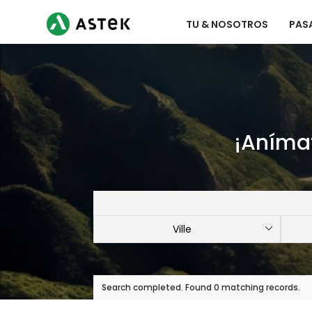
TU & NOSOTROS
PASA
¡Anímat
Search completed. Found 0 matching records.