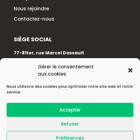
Nous rejoindre
Contactez-nous
SIÈGE SOCIAL
77-81ter, rue Marcel Dassault
92100 Boulogne-Billancourt
Gérer le consentement
aux cookies
+33 (0)1 88 89 17 68
Nous utilisons des cookies pour optimiser notre site web et notre
service.
© 2026 Astek Group
Accepter
| Mentions légales |
Refuser
Préférences
| Politique de confidentialité |