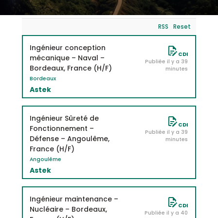
RSS
Reset
Ingénieur conception
CDI
mécanique – Naval –
Publiée il y a 39
Bordeaux, France (H/F)
minutes
Bordeaux
Astek
Ingénieur Sûreté de
CDI
Fonctionnement –
Publiée il y a 39
Défense – Angoulême,
minutes
France (H/F)
Angoulême
Astek
Ingénieur maintenance –
CDI
Nucléaire – Bordeaux,
Publiée il y a 40