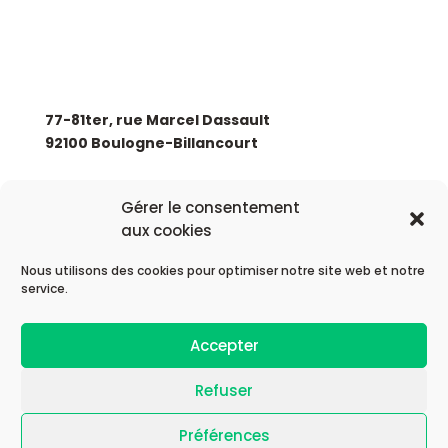
SIÈGE SOCIAL
77-81ter, rue Marcel Dassault
92100 Boulogne-Billancourt
+33 (0)1 88 89 17 68
Gérer le consentement
aux cookies
Nous utilisons des cookies pour optimiser notre site web et notre
service.
© 2026 Astek Group
Accepter
| Mentions légales |
Refuser
Préférences
| Politique de confidentialité |