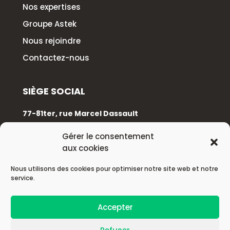
Nos expertises
Groupe Astek
Nous rejoindre
Contactez-nous
SIÈGE SOCIAL
77-81ter, rue Marcel Dassault
92100 Boulogne-Billancourt
Gérer le consentement
aux cookies
+33 (0)1 88 89 17 68
Nous utilisons des cookies pour optimiser notre site web et notre
service.
© 2026 Astek Group
Accepter
| Mentions légales |