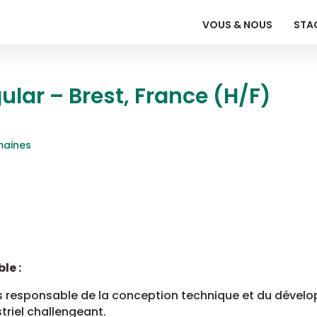
VOUS & NOUS
STAG
lar – Brest, France (H/F)
emaines
le :
s responsable de la conception technique et du dével
triel challengeant.