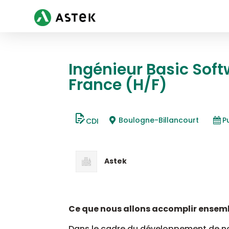
Ingénieur Basic Sof
France (H/F)
Boulogne-Billancourt
P
CDI
Astek
Ce que nous allons accomplir ensemb
Dans le cadre du développement de no