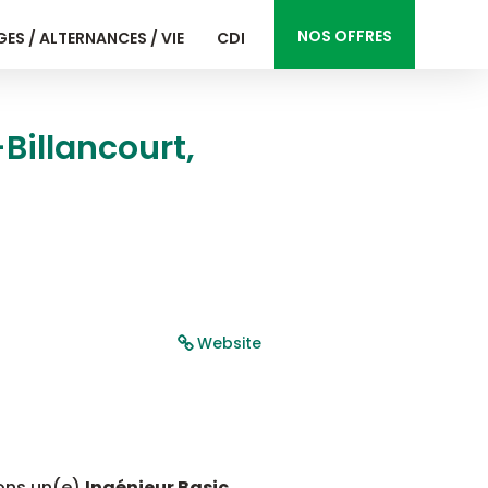
NOS OFFRES
ES / ALTERNANCES / VIE
CDI
Billancourt,
Website
hons un(e)
Ingénieur Basic