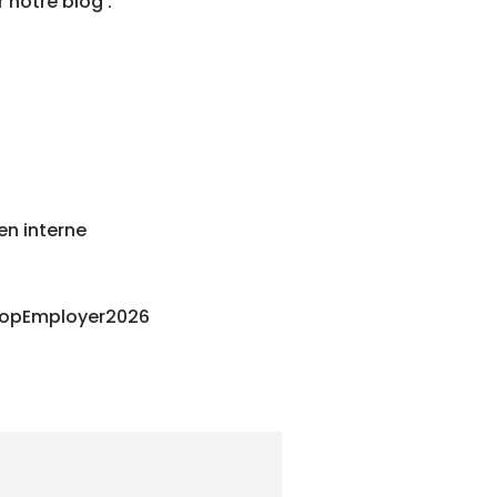
r notre blog :
en interne
 #TopEmployer2026