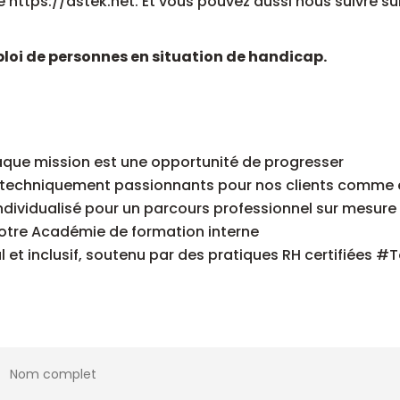
te https://astek.net. Et vous pouvez aussi nous suivre su
ploi de personnes en situation de handicap.
aque mission est une opportunité de progresser
s techniquement passionnants pour nos clients comme 
ividualisé pour un parcours professionnel sur mesure
notre Académie de formation interne
l et inclusif, soutenu par des pratiques RH certifiées