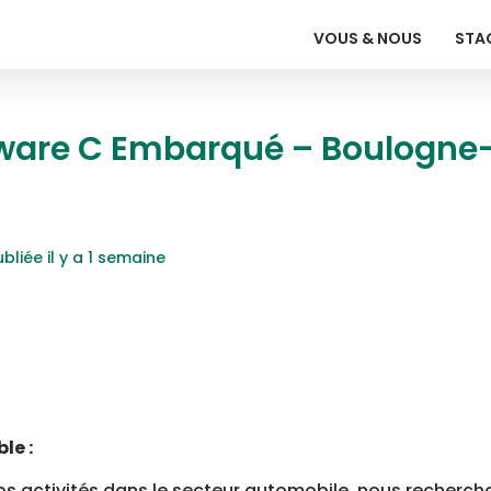
VOUS & NOUS
STAG
tware C Embarqué – Boulogne-
ubliée il y a 1 semaine
le :
s activités dans le secteur automobile, nous recherc