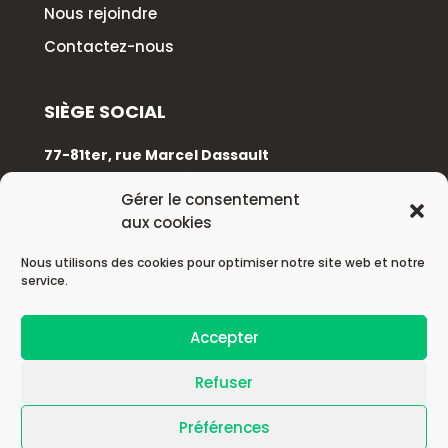
Nous rejoindre
Contactez-nous
SIÈGE SOCIAL
77-81ter, rue Marcel Dassault
92100 Boulogne-Billancourt
Gérer le consentement
aux cookies
+33 (0)1 88 89 17 68
Nous utilisons des cookies pour optimiser notre site web et notre
service.
© 2026 Astek Group
Accepter
| Mentions légales |
Refuser
Préférences
| Politique de confidentialité |