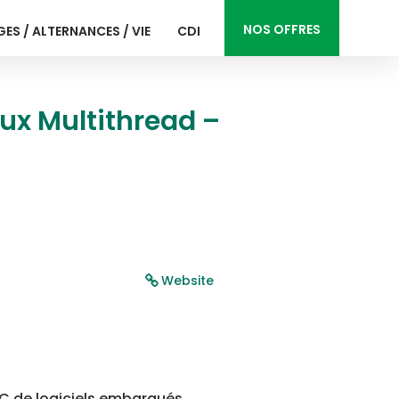
NOS OFFRES
ES / ALTERNANCES / VIE
CDI
ux Multithread –
Website
 C de logiciels embarqués