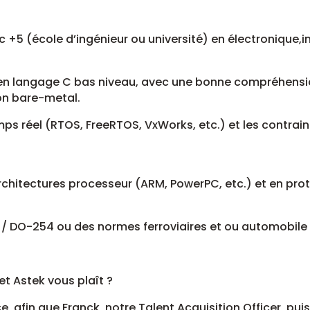
 +5 (école d’ingénieur ou université) en électronique
en langage C bas niveau, avec une bonne compréhensi
on bare-metal.
ps réel (RTOS, FreeRTOS, VxWorks, etc.) et les contra
chitectures processeur (ARM, PowerPC, etc.) et en pr
 DO-254 ou des normes ferroviaires et ou automobile c
t Astek vous plaît ?
, afin que Franck, notre Talent Acquisition Officer, pu