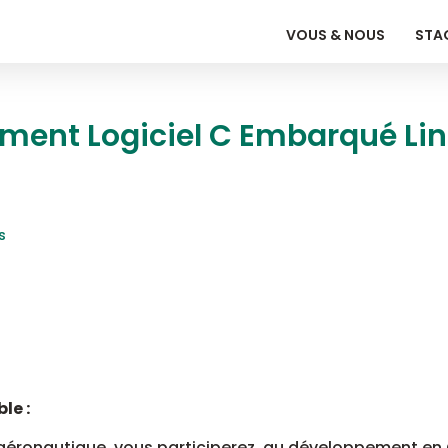
VOUS & NOUS
STAG
ment Logiciel C Embarqué Lin
s
le :
’aéronautique, vous participerez, au développement en