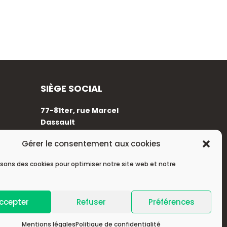
SIÈGE SOCIAL
77-81ter, rue Marcel
Dassault
92100 Boulogne-Billancourt
Gérer le consentement aux cookies
+33 (0)1 88 89 17 68
isons des cookies pour optimiser notre site web et notre
ccepter
Refuser
Préférences
Mentions légales
Politique de confidentialité