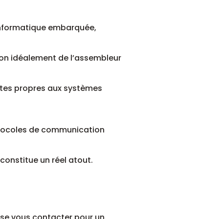
,informatique embarquée,
on idéalement de l’assembleur
intes propres aux systèmes
otocoles de communication
onstitue un réel atout.
isse vous contacter pour un