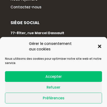
Contactez-nous
SIÈGE SOCIAL
77-81ter, rue Marcel Dassault
92100 Boulogne-Billancourt
Gérer le consentement
aux cookies
+33 (0)1 88 89 17 68
Nous utilisons des cookies pour optimiser notre site web et notre
service.
© 2026 Astek Group
Accepter
| Mentions légales |
Refuser
Préférences
| Politique de confidentialité |