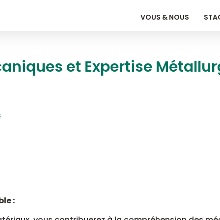
VOUS & NOUS
STAG
aniques et Expertise Métallur
s
le :
matériaux, vous contribuerez à la compréhension des mé