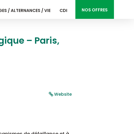
NOS OFFRES
ES / ALTERNANCES / VIE
CDI
gique – Paris,
Website
canismes de défaillance et à