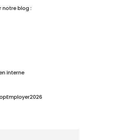
r notre blog :
en interne
 #TopEmployer2026