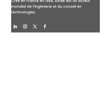
Créé en France en 1988, Astek est un acteur
mondial de l’ingénierie et du conseil en
technologies.
LIENS UTILES
Blog
Nos expertises
Groupe Astek