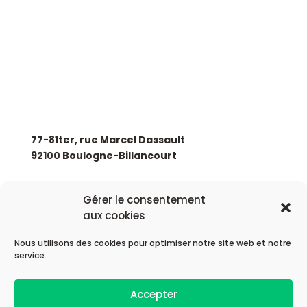
Nous rejoindre
Contactez-nous
SIÈGE SOCIAL
77-81ter, rue Marcel Dassault
92100 Boulogne-Billancourt
+33 (0)1 88 89 17 68
Gérer le consentement
aux cookies
Nous utilisons des cookies pour optimiser notre site web et notre
service.
© 2026 Astek Group
Accepter